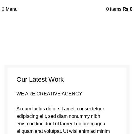
Netus eu mollis hac dignis
Menu
0
items
₨
0
Our Latest Work
WE ARE CREATIVE AGENCY
Accum luctus dolor sit amet, consectetuer
adipiscing elit, sed diam nonummy nibh
euismod tincidunt ut laoreet dolore magna
aliquam erat volutpat. Ut wisi enim ad minim